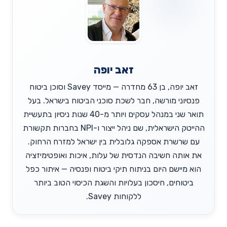
זאב יופה
זאב יופה, בן 63 מחדרה — מייסד Savey וסוכן ביטוח
פנסיוני מורשה, חבר לשכת סוכני הביטוח בישראל. בעל
תואר שני במנהל עסקים ויותר מ-40 שנות ניסיון בתעשיית
ההייטק הישראלית, שם ניהל ייצור ו-NPI בחברות תקשורת
עם שרשרת אספקה גלובלית בין ישראל למזרח הרחוק.
את אותה חשיבה הנדסית של עלות, איכות ואופטימיזציה
הוא מיישם היום בניתוח תיקי ביטוח ופנסיה — איתור כפל
ביטוחים, חיסכון בעלויות והשגת הכיסוי הטוב ביותר
ללקוחות Savey.