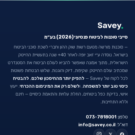
סייבי סוכנות לביטוח פנסיוני (2026) בע״מ
— סוכנות מורשה מטעם רשות שוק ההון וחברי לשכת סוכני הביטוח
בישראל. נוסדה ע״י זאב יופה לאחר 40+ שנה בתעשיית ההייטק
הישראלית, מתוך אמונה שאפשר להביא לעולם הביטוח את הסטנדרט
שמכתיב עולם ההייטק: שקיפות, דיוק והוגנות. שלוש הבטחות פשוטות
לכל לקוח של Savey —
להפיק יותר מהחיסכון שלכם
,
להבטיח
כיסוי טוב יותר למשפחה
, ו
לשלם רק את המינימום ההכרחי
. ייעוץ
אישי, בדיקת כפל ביטוחים, הוזלת עלויות והתאמת כיסויים — חינם
וללא התחייבות.
טלפון:
073-7818001
דוא"ל:
info@savey.co.il