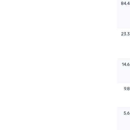
0.0197
1.52
84.4
0.0491
- - -
23.3
0.0073
0.82
14.6
0.0586
2.75
9.8
-0.0008
0.83
5.6