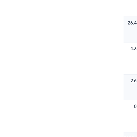
-0.0128
0.58
26.4
-0.0108
0.52
4.3
0.011
0.53
2.6
- - -
- - -
0