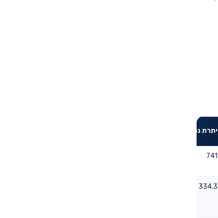
מצטברת
יתרת נכסים לסוף
שארפ
לתקופה
- - -
- - -
741
-0.0133
0.59
334.3