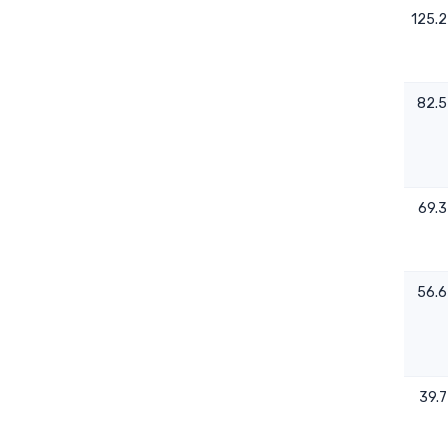
-0.0089
0.62
125.2
-0.0173
- - -
82.5
-0.007
0.61
69.3
-0.0136
0.41
56.6
-0.0206
- - -
39.7