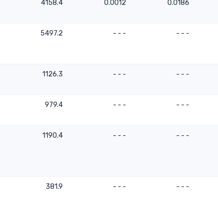
4158.4
0.0012
0.0186
5497.2
- - -
- - -
1126.3
- - -
- - -
979.4
- - -
- - -
1190.4
- - -
- - -
381.9
- - -
- - -