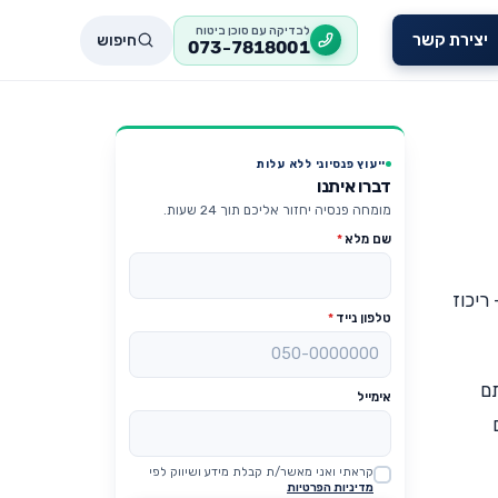
לבדיקה עם סוכן ביטוח
חיפוש
יצירת קשר
073-7818001
ייעוץ פנסיוני ללא עלות
דברו איתנו
מומחה פנסיה יחזור אליכם תוך 24 שעות.
שם מלא
*
ריכוז
טלפון נייד
*
תם
אימייל
קראתי ואני מאשר/ת קבלת מידע ושיווק לפי
Website
מדיניות הפרטיות