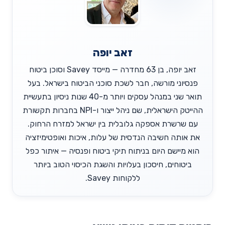
זאב יופה
זאב יופה, בן 63 מחדרה — מייסד Savey וסוכן ביטוח
פנסיוני מורשה, חבר לשכת סוכני הביטוח בישראל. בעל
תואר שני במנהל עסקים ויותר מ-40 שנות ניסיון בתעשיית
ההייטק הישראלית, שם ניהל ייצור ו-NPI בחברות תקשורת
עם שרשרת אספקה גלובלית בין ישראל למזרח הרחוק.
את אותה חשיבה הנדסית של עלות, איכות ואופטימיזציה
הוא מיישם היום בניתוח תיקי ביטוח ופנסיה — איתור כפל
ביטוחים, חיסכון בעלויות והשגת הכיסוי הטוב ביותר
ללקוחות Savey.