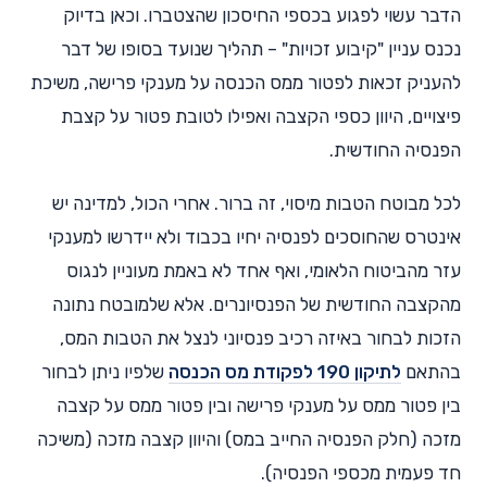
הדבר עשוי לפגוע בכספי החיסכון שהצטברו. וכאן בדיוק
נכנס עניין "קיבוע זכויות" – תהליך שנועד בסופו של דבר
להעניק זכאות לפטור ממס הכנסה על מענקי פרישה, משיכת
פיצויים, היוון כספי הקצבה ואפילו לטובת פטור על קצבת
הפנסיה החודשית.
לכל מבוטח הטבות מיסוי, זה ברור. אחרי הכול, למדינה יש
אינטרס שהחוסכים לפנסיה יחיו בכבוד ולא יידרשו למענקי
עזר מהביטוח הלאומי, ואף אחד לא באמת מעוניין לנגוס
מהקצבה החודשית של הפנסיונרים. אלא שלמובטח נתונה
הזכות לבחור באיזה רכיב פנסיוני לנצל את הטבות המס,
בהתאם
לתיקון 190 לפקודת מס הכנסה
שלפיו ניתן לבחור
בין פטור ממס על מענקי פרישה ובין פטור ממס על קצבה
מזכה (חלק הפנסיה החייב במס) והיוון קצבה מזכה (משיכה
חד פעמית מכספי הפנסיה).