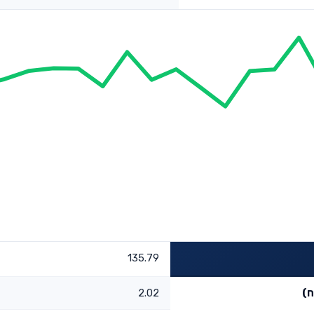
135.79
ח)
2.02