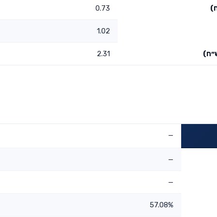
)
0.73
1.02
״ח)
2.31
—
—
—
57.08%