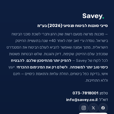
סייבי סוכנות לביטוח פנסיוני (2026) בע״מ
— סוכנות מורשה מטעם רשות שוק ההון וחברי לשכת סוכני הביטוח
בישראל. נוסדה ע״י זאב יופה לאחר 40+ שנה בתעשיית ההייטק
הישראלית, מתוך אמונה שאפשר להביא לעולם הביטוח את הסטנדרט
שמכתיב עולם ההייטק: שקיפות, דיוק והוגנות. שלוש הבטחות פשוטות
לכל לקוח של Savey —
להפיק יותר מהחיסכון שלכם
,
להבטיח
כיסוי טוב יותר למשפחה
, ו
לשלם רק את המינימום ההכרחי
. ייעוץ
אישי, בדיקת כפל ביטוחים, הוזלת עלויות והתאמת כיסויים — חינם
וללא התחייבות.
טלפון:
073-7818001
דוא"ל:
info@savey.co.il