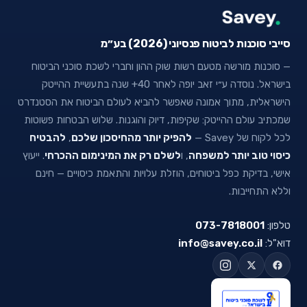
סייבי סוכנות לביטוח פנסיוני (2026) בע״מ
— סוכנות מורשה מטעם רשות שוק ההון וחברי לשכת סוכני הביטוח
בישראל. נוסדה ע״י זאב יופה לאחר 40+ שנה בתעשיית ההייטק
הישראלית, מתוך אמונה שאפשר להביא לעולם הביטוח את הסטנדרט
שמכתיב עולם ההייטק: שקיפות, דיוק והוגנות. שלוש הבטחות פשוטות
לכל לקוח של Savey —
להפיק יותר מהחיסכון שלכם
,
להבטיח
כיסוי טוב יותר למשפחה
, ו
לשלם רק את המינימום ההכרחי
. ייעוץ
אישי, בדיקת כפל ביטוחים, הוזלת עלויות והתאמת כיסויים — חינם
וללא התחייבות.
טלפון:
073-7818001
דוא"ל:
info@savey.co.il