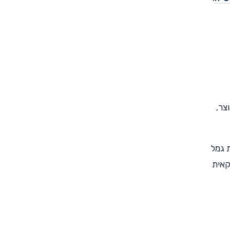
צר,
ת גמל
 תוכנית חיסכון בנקאית