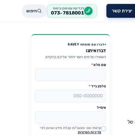
לבדיקה עם סוכן ביטוח
חיפוש
יצירת קשר
073-7818001
דברו עם מומחה SAVEY
דברו איתנו
השאירו פרטים ויועץ יחזור אליכם בהקדם.
שם מלא
*
טלפון נייד
*
אימייל
44,000 ש"ח עם הגיעו של
קראתי ואני מאשר/ת קבלת מידע ושיווק לפי
Website
מדיניות הפרטיות