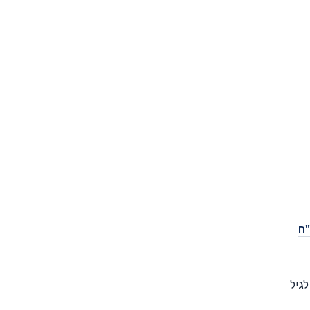
60-9 ש"ח
עו לגיל