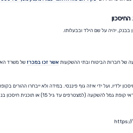
החיסכון
 בבנק, יהיה על שם הילד ובבעלותו.
עה של חברות הביטוח ובתי ההשקעות
אשר זכו במכרז
של משרד האו
סכון ילדיו, ועל ידי איזה גוף פיננסי. במידה ולא ייבחרו ההורים בקופ
או תוכנית חיסכון מסוימת – תיבחר עבורם באופן אקראי קופת גמל להשקעה (למצטרפים עד גיל 15) או
https: