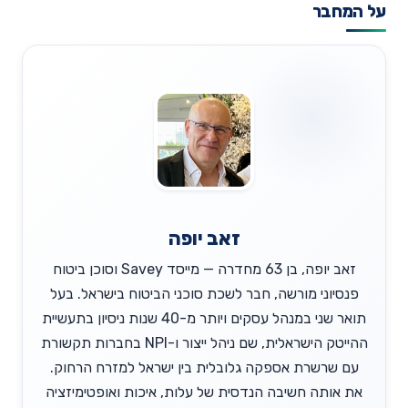
על המחבר
זאב יופה
זאב יופה, בן 63 מחדרה — מייסד Savey וסוכן ביטוח
פנסיוני מורשה, חבר לשכת סוכני הביטוח בישראל. בעל
תואר שני במנהל עסקים ויותר מ-40 שנות ניסיון בתעשיית
ההייטק הישראלית, שם ניהל ייצור ו-NPI בחברות תקשורת
עם שרשרת אספקה גלובלית בין ישראל למזרח הרחוק.
את אותה חשיבה הנדסית של עלות, איכות ואופטימיזציה