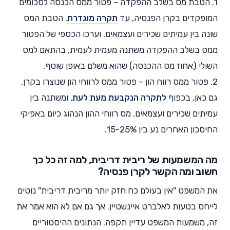
1. הטבת מס בשלב ההפקדה – פטור ממס הכנסה לסכומים
המופקדים בקרן הפנסיה, עד
תקרה מוגדרת
. הטבת המס
שונה בין עמיתים שכירים ועצמאים, וערכו הכספי של הפטור
ממס בשלב ההפקדה משתנה מעמית לעמית, בהתאם למס
השולי (אחוז מס ההכנסה) שהוא משלם באופן שוטף.
2. פטור ממס רווח הון – פטור ממס לרווחי הון שנוצרו בקרן,
גם כאן, בכפוף
לתקרה הנקבעת מעת לעת
, ומשתנה בין
עמיתים שכירים ועצמאים. מס רווחי ההון הנהוג כיום באפיקי
החיסכון האחרים נע בין 15-25%.
מה המשמעות של ריבית דריבית, למה זה כל כך
חשוב ומה הקשר לקרן פנסיה?
את המשפט "אין בעולם כח חזק יותר מריבית דריבית" נוטים
לייחס בטעות לאלברט איינשטיין. אך גם אם לא הוא אמר את
זה, משמעות המשפט עדיין תקפה. הנתונים ההיסטוריים