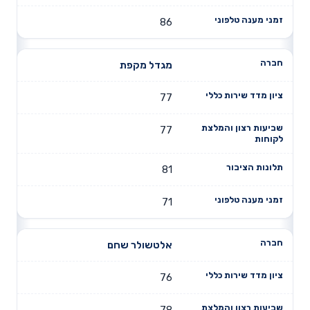
86
מגדל מקפת
77
77
81
71
אלטשולר שחם
76
78