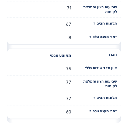
71
67
8
ממוצע ענפי
75
77
77
60