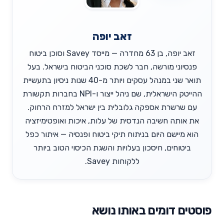
זאב יופה
זאב יופה, בן 63 מחדרה — מייסד Savey וסוכן ביטוח
פנסיוני מורשה, חבר לשכת סוכני הביטוח בישראל. בעל
תואר שני במנהל עסקים ויותר מ-40 שנות ניסיון בתעשיית
ההייטק הישראלית, שם ניהל ייצור ו-NPI בחברות תקשורת
עם שרשרת אספקה גלובלית בין ישראל למזרח הרחוק.
את אותה חשיבה הנדסית של עלות, איכות ואופטימיזציה
הוא מיישם היום בניתוח תיקי ביטוח ופנסיה — איתור כפל
ביטוחים, חיסכון בעלויות והשגת הכיסוי הטוב ביותר
ללקוחות Savey.
פוסטים דומים באותו נושא