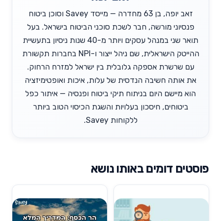
זאב יופה, בן 63 מחדרה — מייסד Savey וסוכן ביטוח
פנסיוני מורשה, חבר לשכת סוכני הביטוח בישראל. בעל
תואר שני במנהל עסקים ויותר מ-40 שנות ניסיון בתעשיית
ההייטק הישראלית, שם ניהל ייצור ו-NPI בחברות תקשורת
עם שרשרת אספקה גלובלית בין ישראל למזרח הרחוק.
את אותה חשיבה הנדסית של עלות, איכות ואופטימיזציה
הוא מיישם היום בניתוח תיקי ביטוח ופנסיה — איתור כפל
ביטוחים, חיסכון בעלויות והשגת הכיסוי הטוב ביותר
ללקוחות Savey.
פוסטים דומים באותו נושא