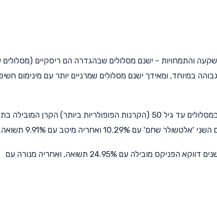
שקעה והתמחויות – ישנם מסלולים שבהגדרה הם ריסקיים (מסלולים ע
בוהה במיוחד, ומאידך ישנם מסלולים שמרניים יותר עם מינימום חשיפ
עם זאת, במבט כללי על כל שנת 2023 ניתן לומר כי במסלולים עד גיל 50 (הקרנות הפופולריות ביותר) הקרן המו
כאשר צוללים פנימה התמונה מתהפכת. בטווח של 3 שנים דווקא הפניקס מובילה עם 24.95% תשואה, ואחריה מנורה עם