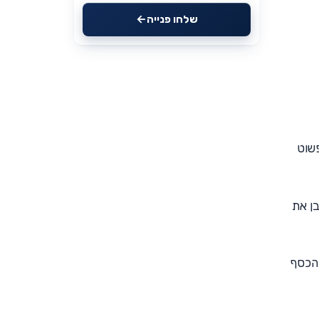
שלחו פנייה
פשוט
ן את
 הכסף