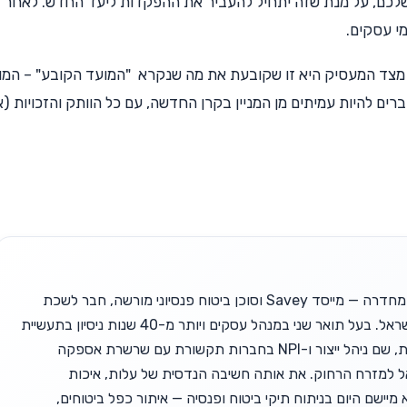
כם, על מנת שזה יתחיל להעביר את ההפקדות ליעד החדש. לאחר
צד המעסיק היא זו שקובעת את מה שנקרא "המועד הקובע" – המו
ים להיות עמיתים מן המניין בקרן החדשה, עם כל הוותק והזכויות (
זאב יופה, בן 63 מחדרה — מייסד Savey וסוכן ביטוח פנסיוני מורשה, חבר לשכת
סוכני הביטוח בישראל. בעל תואר שני במנהל עסקים ויותר מ-40 שנות ניסיון בתעשיית
ההייטק הישראלית, שם ניהל ייצור ו-NPI בחברות תקשורת עם שרשרת אספקה
אל למזרח הרחוק. את אותה חשיבה הנדסית של עלות, איכות
 מיישם היום בניתוח תיקי ביטוח ופנסיה — איתור כפל ביטוחים,