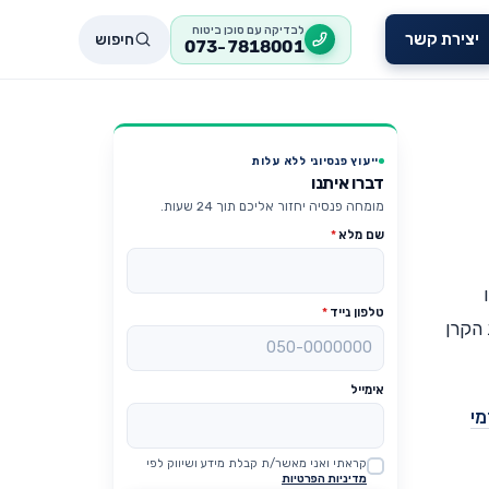
לבדיקה עם סוכן ביטוח
חיפוש
יצירת קשר
073-7818001
ייעוץ פנסיוני ללא עלות
דברו איתנו
מומחה פנסיה יחזור אליכם תוך 24 שעות.
שם מלא
*
טלפון נייד
*
 הקרן
אימייל
מי
קראתי ואני מאשר/ת קבלת מידע ושיווק לפי
Website
מדיניות הפרטיות