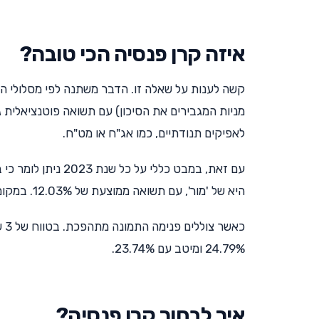
איזה קרן פנסיה הכי טובה?
קשה לענות על שאלה זו. הדבר משתנה לפי מסלולי ה
מניות המגבירים את הסיכון) עם תשואה פוטנציאלית ג
לאפיקים תנודתיים, כמו אג"ח או מט"ח.
היא של 'מור', עם תשואה ממוצעת של 12.03%. במקום השני 'אלטשולר שחם' עם 10.29% ואחריה מיטב עם 9.91% תשואה.
24.79% ומיטב עם 23.74%.
איך לבחור קרן פנסיה?