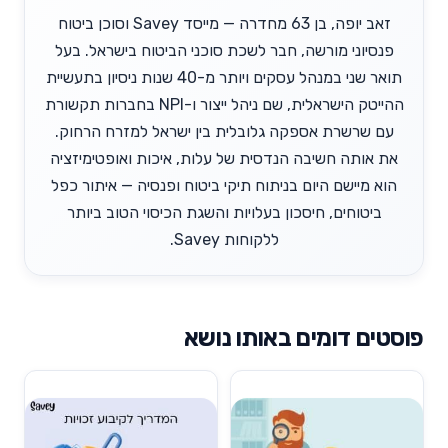
זאב יופה, בן 63 מחדרה — מייסד Savey וסוכן ביטוח
פנסיוני מורשה, חבר לשכת סוכני הביטוח בישראל. בעל
תואר שני במנהל עסקים ויותר מ-40 שנות ניסיון בתעשיית
ההייטק הישראלית, שם ניהל ייצור ו-NPI בחברות תקשורת
עם שרשרת אספקה גלובלית בין ישראל למזרח הרחוק.
את אותה חשיבה הנדסית של עלות, איכות ואופטימיזציה
הוא מיישם היום בניתוח תיקי ביטוח ופנסיה — איתור כפל
ביטוחים, חיסכון בעלויות והשגת הכיסוי הטוב ביותר
ללקוחות Savey.
פוסטים דומים באותו נושא