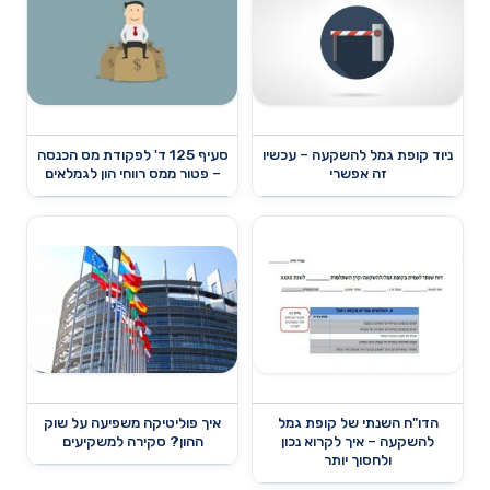
ניוד קופת גמל להשקעה – עכשיו
סעיף 125 ד' לפקודת מס הכנסה
זה אפשרי
– פטור ממס רווחי הון לגמלאים
הדו"ח השנתי של קופת גמל
איך פוליטיקה משפיעה על שוק
להשקעה – איך לקרוא נכון
ההון? סקירה למשקיעים
ולחסוך יותר