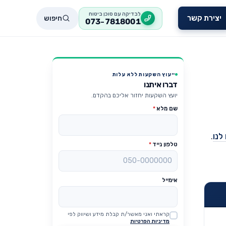
לבדיקה עם סוכן ביטוח
חיפוש
יצירת קשר
073-7818001
ייעוץ השקעות ללא עלות
דברו איתנו
יועץ השקעות יחזור אליכם בהקדם.
שם מלא
*
לנו
.
טלפון נייד
*
אימייל
קראתי ואני מאשר/ת קבלת מידע ושיווק לפי
Website
מדיניות הפרטיות