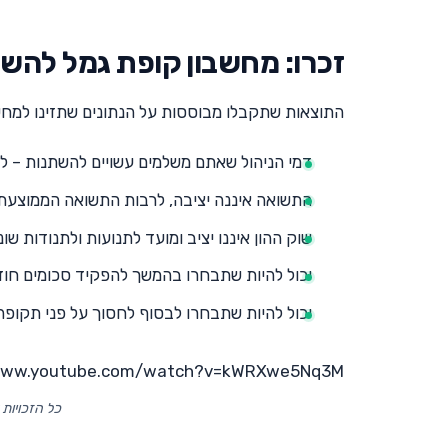
זכרו: מחשבון קופת גמל להשק
התוצאות שתקבלו מבוססות על הנתונים שתזינו למחשבו
דמי הניהול שאתם משלמים עשויים להשתנות – ל
התשואה איננה יציבה, לרבות התשואה הממוצעת, 
שוק ההון איננו יציב ומועד לתנועות ולתנודות שונ
יכול להיות שתבחרו בהמשך להפקיד סכומים חוד
יכול להיות שתבחרו לבסוף לחסוך על פני תקופ
/www.youtube.com/watch?v=kWRXwe5Nq3M
כל הזכויות