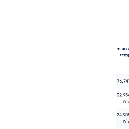
כום חיסכון
תידי
76,7 ש"ח
332,95
"ח
524,98
"ח