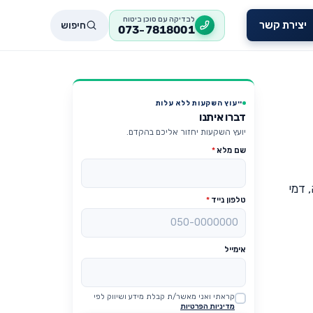
לבדיקה עם סוכן ביטוח
חיפוש
יצירת קשר
073-7818001
ייעוץ השקעות ללא עלות
דברו איתנו
יועץ השקעות יחזור אליכם בהקדם.
שם מלא
*
 דמי
טלפון נייד
*
אימייל
קראתי ואני מאשר/ת קבלת מידע ושיווק לפי
Website
מדיניות הפרטיות