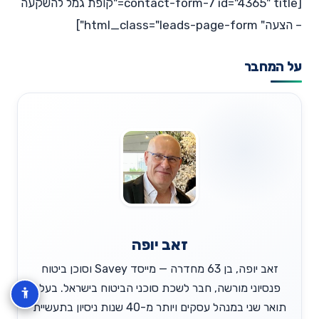
[contact-form-7 id="4365" title="קופת גמל להשקעה
– הצעה" html_class="leads-page-form"]
על המחבר
זאב יופה
זאב יופה, בן 63 מחדרה — מייסד Savey וסוכן ביטוח
פנסיוני מורשה, חבר לשכת סוכני הביטוח בישראל. בעל
תואר שני במנהל עסקים ויותר מ-40 שנות ניסיון בתעשיית