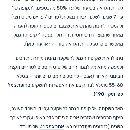
לקחת הלוואה בשיעור של עד 80% מהכספים, לתקופה של
עד 7 שנים, לשלם ריביות נמוכות (פריים / פריים מינוס חצי)
ולהמשיך ליהנות מהתשואות שצוברים כספי הקופה (הערה –
מאחר שהמוצר חדש יחסית, רק חלק ממנהלי קופות הגמל
מאפשרים כרגע לקחת הלוואה כזו –
קראו עוד כאן
).
ניתן לראות שקופת הגמל להשקעה נהנית מיתרונות רבים,
ולמעשה מתאימה למגוון רחב של סוגי חוסכים לטווחים הקצר,
הבינוני והארוך (אגב – לחוסכים המבוגרים יותר – בגילאי
55-60 מומלץ לבדוק גם את האפשרות להשקיע ב
קופת גמל
לפי תיקון 190
).
מאז השקתה של קופת הגמל להשקעה על ידי משרד האוצר,
היקף הכספים שהזרים אליה הציבור גדל באופן עקבי לאורך
השנים (לנתונים מעודכנים ראו
אתר גמל נט
של משרד