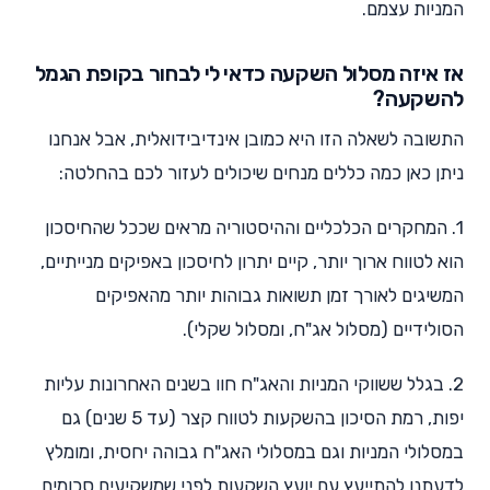
המניות עצמם.
אז איזה מסלול השקעה כדאי לי לבחור בקופת הגמל
להשקעה?
התשובה לשאלה הזו היא כמובן אינדיבידואלית, אבל אנחנו
ניתן כאן כמה כללים מנחים שיכולים לעזור לכם בהחלטה:
1. המחקרים הכלכליים וההיסטוריה מראים שככל שהחיסכון
הוא לטווח ארוך יותר, קיים יתרון לחיסכון באפיקים מנייתיים,
המשיגים לאורך זמן תשואות גבוהות יותר מהאפיקים
הסולידיים (מסלול אג"ח, ומסלול שקלי).
2. בגלל ששווקי המניות והאג"ח חוו בשנים האחרונות עליות
יפות, רמת הסיכון בהשקעות לטווח קצר (עד 5 שנים) גם
במסלולי המניות וגם במסלולי האג"ח גבוהה יחסית, ומומלץ
לדעתנו להתייעץ עם יועץ השקעות לפני שמשקיעים סכומים