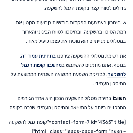
גדולים לטווח קצר בקופת הגמל להשקעה.
3. חיסכון באמצעות הפקדות חודשיות קבועות מקטין את
רמת הסיכון בהשקעה, ובחיסכון לטווח הבינוני והארוך
במסלולים מנייתיים הוא מוכיח את עצמו כיעיל מאוד.
את רשימת מסלולי ההשקעה צירפנו
בתחתית עמוד זה
.
בנוסף, אתם מוזמנים להשתמש ב
מחשבון קופות הגמל
להשקעה
, לבדיקת השפעת התשואה השנתית הממוצעת על
החיסכון העתידי.
חשוב!
בחירת מסלול ההשקעה הנכון היא אחד הגורמים
המרכזיים ביותר על התשואה והחיסכון העתידי שלכם בקופה
[contact-form-7 id="4365" title="קופת גמל להשקעה
– הצעה" html_class="leads-page-form"]