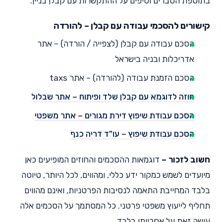
בתוספת הסברים וטיפים על ההתקשרות עם קבלן בניין.
קישורים להסכמי עבודה עם קבלן – להורדה
הסכם עבודה עם קבלן (לצפייה / הורדה) – אתר
אדריכלות ובניה בישראל
הסכם הזמנת עבודה (להורדה) – אתר taxs
חוזה לדוגמא עם קבלן שלד ופיתוח – אתר שבלול
הסכם עבודת שיפוץ דירת מגורים – אתר משפטי
הסכם עבודת שיפוץ – עו"ד דריה כנף
חשוב לזכור –
דוגמאות ההסכמים והחוזים המופיעים כאן
מיועדים לשמש כמקור ידע כללי, ומהווים, לכל היותר, טיוטה
בלבד המחייבת התאמה לנסיבות הפרטניות, ואינם מהווים
תחליף לייעוץ משפטי פרטני. כל המסתמך על הסכמים אלה
עושה זאת על אחריותו בלבד.