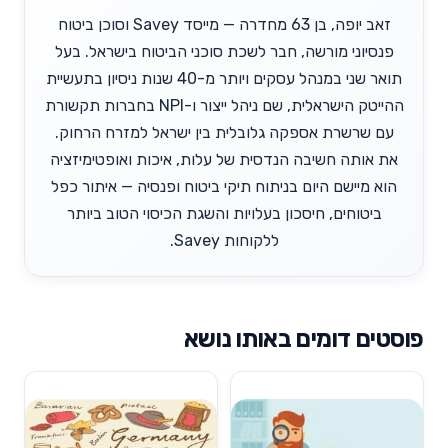
זאב יופה, בן 63 מחדרה — מייסד Savey וסוכן ביטוח
פנסיוני מורשה, חבר לשכת סוכני הביטוח בישראל. בעל
תואר שני במנהל עסקים ויותר מ-40 שנות ניסיון בתעשיית
ההייטק הישראלית, שם ניהל ייצור ו-NPI בחברות תקשורת
עם שרשרת אספקה גלובלית בין ישראל למזרח הרחוק.
את אותה חשיבה הנדסית של עלות, איכות ואופטימיזציה
הוא מיישם היום בניתוח תיקי ביטוח ופנסיה — איתור כפל
ביטוחים, חיסכון בעלויות והשגת הכיסוי הטוב ביותר
ללקוחות Savey.
פוסטים דומים באותו נושא