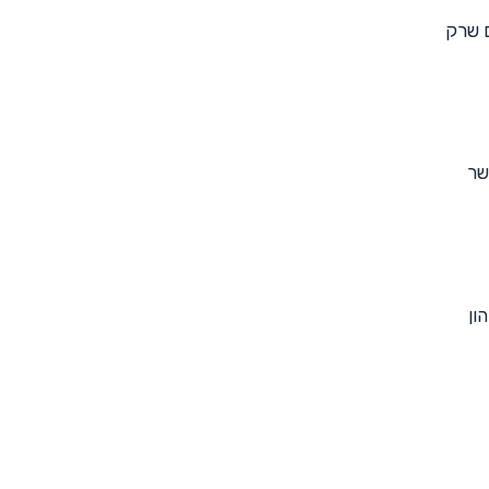
 שרק
שר
ון