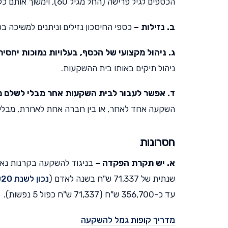
הכספים לגיל פרישה (החל מגיל 60), וימשוך אותם כקצבה – יקבל פטור על מס רווח הון – הטבה משמעותית מאוד.
ב. נזילות –
כספי החיסכון נזילים וניתנים למשיכה בכ
ג. ניהול מקצועי של הכסף, בעלויות נמוכות יחסית
ניהול תיקים באותו בית ההשקעות.
ד. אפשר לעבור לבית השקעות אחר מבלי לשלם מ
השקעה אחד לאחר, או בין חברה אחת לאחרת, מבלי שי
חסרונות
א. יש תקרת הפקדה –
בניגוד להשקעה בקרנות נאמ
שנתית של 71,337 ש"ח בשנה לאדם (
נכון לשנת 2020
עד כ-356,700 ש"ח (71,337 ש"ח כפול 5 נפשות).
מדריך קופות גמל להשקעה