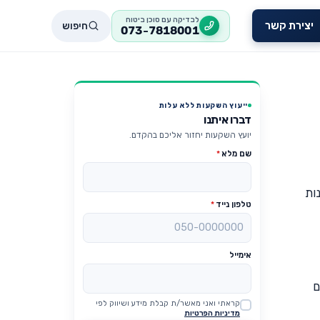
לבדיקה עם סוכן ביטוח
חיפוש
יצירת קשר
073-7818001
ייעוץ השקעות ללא עלות
דברו איתנו
יועץ השקעות יחזור אליכם בהקדם.
שם מלא
*
ות
טלפון נייד
*
אימייל
ם
קראתי ואני מאשר/ת קבלת מידע ושיווק לפי
Website
מדיניות הפרטיות