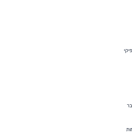
יקי
בר
ות