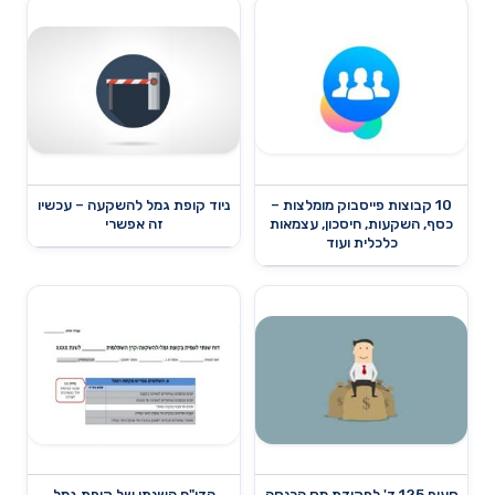
10 קבוצות פייסבוק מומלצות –
ניוד קופת גמל להשקעה – עכשיו
כסף, השקעות, חיסכון, עצמאות
זה אפשרי
כלכלית ועוד
סעיף 125 ד' לפקודת מס הכנסה
הדו"ח השנתי של קופת גמל