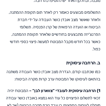
מובנה, ובחלקן האחר יש להוסיפו כהרחבה.
התשלומים מבוצעים כאמור רק לאחר תום תקופת ההמתנה,
ולאחר שאושר מצב אובדן כושר העבודה על ידי חברת
הביטוח או הועדה הרפואית של קרן הפנסיה. תשלומי
הפרנצ'יזה מתבצעים בחודשיים שלאחר תקופת ההמתנה,
כאשר בכל חודש מקבל המבוטח למעשה פיצוי כספי חודשי
כפול.
ב. הרחבה עיסוקית
כמו שכתבנו קודם, הגדרת מצב אובדן כושר העבודה משתנה
בהתאם לעיסוקו של המבוטח ערב קרות מקרה הביטוח:
1) הרחבה עיסוקית לעובדי "צווארון לבן" –
המבוטח יהיה
זכאי לתשלום הפיצויים כל עוד הוא נמצא באובדן כושר עבודה
מוחלט לעיסוק הספציפי בו עבד טרם מקרה הביטוח (אך לא