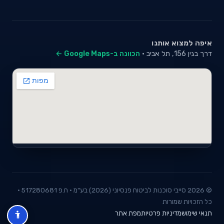
איפה למצוא אותנו
דרך בגין 156, תל אביב ·
הכוונה ב-Google Maps ←
© 2026 סייבי סוכנות לביטוח פנסיוני (2026) בע"מ · ח.פ 517280681 ·
כל הזכויות שמורות
תנאי שימוש
מדיניות פרטיות
מפת אתר