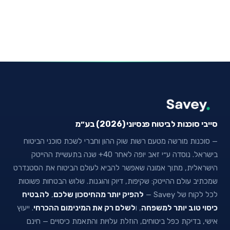
סייבי סוכנות לביטוח פנסיוני (2026) בע״מ
— סוכנות מורשה מטעם רשות שוק ההון וחברי לשכת סוכני הביטוח
בישראל. נוסדה ע״י זאב יופה לאחר 40+ שנה בתעשיית ההייטק
הישראלית, מתוך אמונה שאפשר להביא לעולם הביטוח את הסטנדרט
שמכתיב עולם ההייטק: שקיפות, דיוק והוגנות. שלוש הבטחות פשוטות
לכל לקוח של Savey —
להפיק יותר מהחיסכון שלכם
,
להבטיח
כיסוי טוב יותר למשפחה
, ו
לשלם רק את המינימום ההכרחי
. ייעוץ
אישי, בדיקת כפל ביטוחים, הוזלת עלויות והתאמת כיסויים — חינם