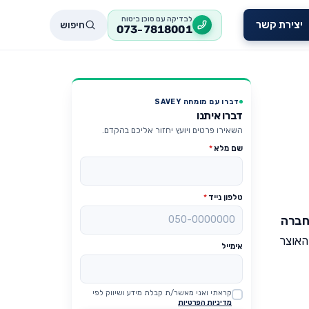
לבדיקה עם סוכן ביטוח
חיפוש
יצירת קשר
073-7818001
דברו עם מומחה SAVEY
דברו איתנו
השאירו פרטים ויועץ יחזור אליכם בהקדם.
שם מלא
*
טלפון נייד
*
 חברה
האוצר
אימייל
קראתי ואני מאשר/ת קבלת מידע ושיווק לפי
Website
מדיניות הפרטיות