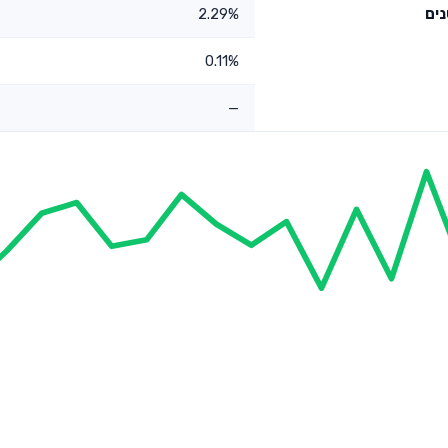
2.29%
0.11%
—