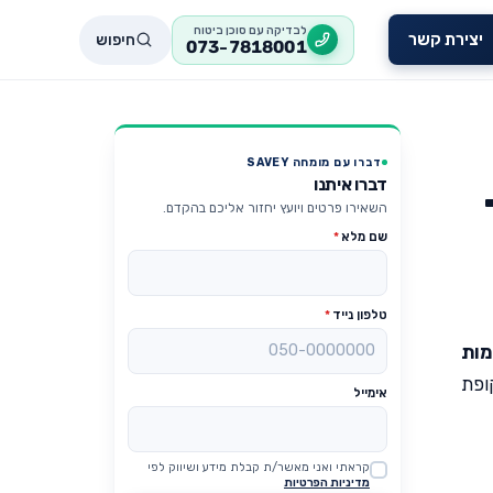
לבדיקה עם סוכן ביטוח
חיפוש
יצירת קשר
073-7818001
דברו עם מומחה SAVEY
דברו איתנו
השאירו פרטים ויועץ יחזור אליכם בהקדם.
שם מלא
*
טלפון נייד
*
מות
ופת
אימייל
קראתי ואני מאשר/ת קבלת מידע ושיווק לפי
Website
מדיניות הפרטיות