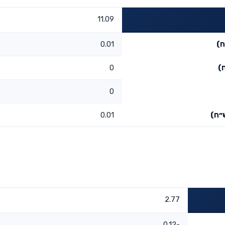
11.09
ח)
0.01
)
0
0
״ח)
0.01
2.77
-0.12