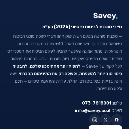
סייבי סוכנות לביטוח פנסיוני (2026) בע״מ
— סוכנות מורשה מטעם רשות שוק ההון וחברי לשכת סוכני הביטוח
בישראל. נוסדה ע״י זאב יופה לאחר 40+ שנה בתעשיית ההייטק
הישראלית, מתוך אמונה שאפשר להביא לעולם הביטוח את הסטנדרט
שמכתיב עולם ההייטק: שקיפות, דיוק והוגנות. שלוש הבטחות פשוטות
לכל לקוח של Savey —
להפיק יותר מהחיסכון שלכם
,
להבטיח
כיסוי טוב יותר למשפחה
, ו
לשלם רק את המינימום ההכרחי
. ייעוץ
אישי, בדיקת כפל ביטוחים, הוזלת עלויות והתאמת כיסויים — חינם
וללא התחייבות.
טלפון:
073-7818001
דוא"ל:
info@savey.co.il