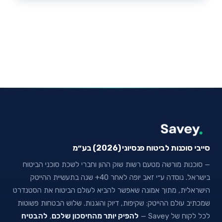
סייבי סוכנות לביטוח פנסיוני (2026) בע״מ
— סוכנות מורשה מטעם רשות שוק ההון וחברי לשכת סוכני הביטוח
בישראל. נוסדה ע״י זאב יופה לאחר 40+ שנה בתעשיית ההייטק
הישראלית, מתוך אמונה שאפשר להביא לעולם הביטוח את הסטנדרט
שמכתיב עולם ההייטק: שקיפות, דיוק והוגנות. שלוש הבטחות פשוטות
לכל לקוח של Savey —
להפיק יותר מהחיסכון שלכם
,
להבטיח