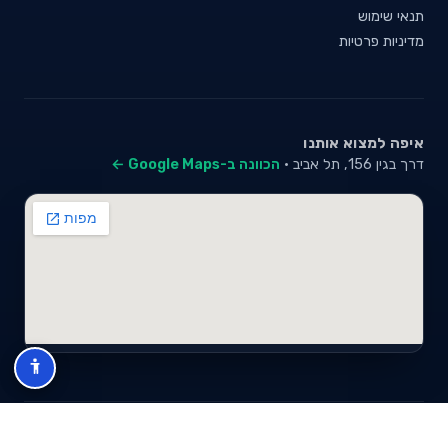
תנאי שימוש
מדיניות פרטיות
איפה למצוא אותנו
דרך בגין 156, תל אביב ·
הכוונה ב-Google Maps ←
© 2026 סייבי סוכנות לביטוח פנסיוני (2026) בע"מ · ח.פ 517280681 ·