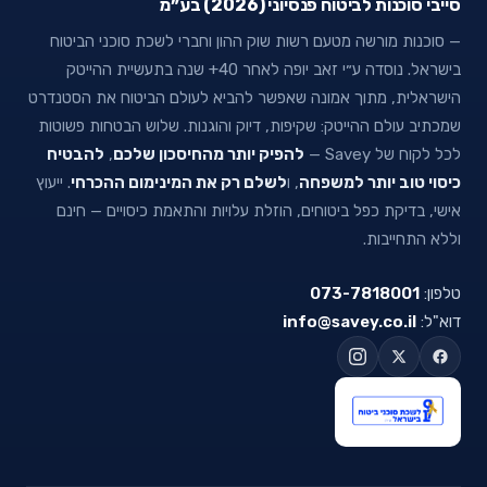
סייבי סוכנות לביטוח פנסיוני (2026) בע״מ
— סוכנות מורשה מטעם רשות שוק ההון וחברי לשכת סוכני הביטוח
בישראל. נוסדה ע״י זאב יופה לאחר 40+ שנה בתעשיית ההייטק
הישראלית, מתוך אמונה שאפשר להביא לעולם הביטוח את הסטנדרט
שמכתיב עולם ההייטק: שקיפות, דיוק והוגנות. שלוש הבטחות פשוטות
לכל לקוח של Savey —
להפיק יותר מהחיסכון שלכם
,
להבטיח
כיסוי טוב יותר למשפחה
, ו
לשלם רק את המינימום ההכרחי
. ייעוץ
אישי, בדיקת כפל ביטוחים, הוזלת עלויות והתאמת כיסויים — חינם
וללא התחייבות.
טלפון:
073-7818001
דוא"ל:
info@savey.co.il