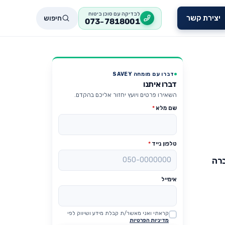
לבדיקה עם סוכן ביטוח
חיפוש
יצירת קשר
073-7818001
דברו עם מומחה SAVEY
דברו איתנו
השאירו פרטים ויועץ יחזור אליכם בהקדם.
שם מלא
*
טלפון נייד
*
רה
אימייל
קראתי ואני מאשר/ת קבלת מידע ושיווק לפי
Website
מדיניות הפרטיות