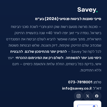
סייבי סוכנות לביטוח פנסיוני (2026) בע״מ
— סוכנות מורשה מטעם רשות שוק ההון וחברי לשכת סוכני הביטוח
בישראל. נוסדה ע״י זאב יופה לאחר 40+ שנה בתעשיית ההייטק
הישראלית, מתוך אמונה שאפשר להביא לעולם הביטוח את הסטנדרט
שמכתיב עולם ההייטק: שקיפות, דיוק והוגנות. שלוש הבטחות פשוטות
לכל לקוח של Savey —
להפיק יותר מהחיסכון שלכם
,
להבטיח
כיסוי טוב יותר למשפחה
, ו
לשלם רק את המינימום ההכרחי
. ייעוץ
אישי, בדיקת כפל ביטוחים, הוזלת עלויות והתאמת כיסויים — חינם
וללא התחייבות.
טלפון:
073-7818001
דוא"ל:
info@savey.co.il