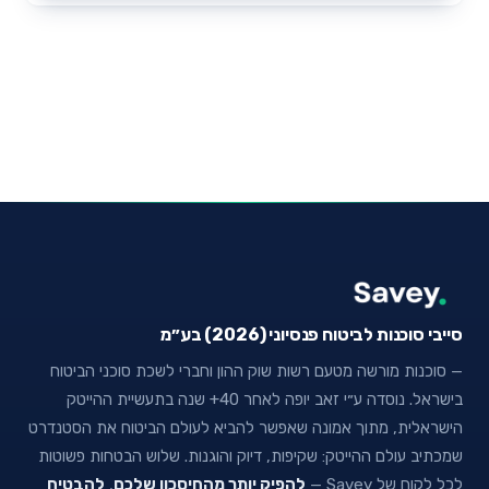
סייבי סוכנות לביטוח פנסיוני (2026) בע״מ
— סוכנות מורשה מטעם רשות שוק ההון וחברי לשכת סוכני הביטוח
בישראל. נוסדה ע״י זאב יופה לאחר 40+ שנה בתעשיית ההייטק
הישראלית, מתוך אמונה שאפשר להביא לעולם הביטוח את הסטנדרט
שמכתיב עולם ההייטק: שקיפות, דיוק והוגנות. שלוש הבטחות פשוטות
לכל לקוח של Savey —
להפיק יותר מהחיסכון שלכם
,
להבטיח