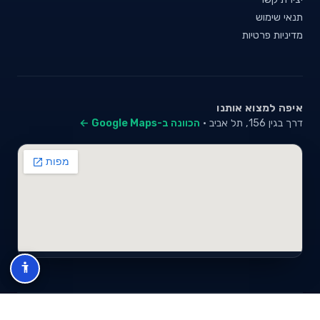
תנאי שימוש
מדיניות פרטיות
איפה למצוא אותנו
דרך בגין 156, תל אביב ·
הכוונה ב-Google Maps ←
© 2026 סייבי סוכנות לביטוח פנסיוני (2026) בע"מ · ח.פ 517280681 ·