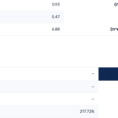
)
0.93
5.47
״ח)
6.88
—
—
—
217.72%