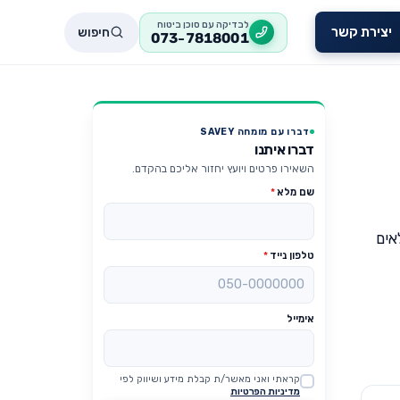
לבדיקה עם סוכן ביטוח
חיפוש
יצירת קשר
073-7818001
דברו עם מומחה SAVEY
דברו איתנו
השאירו פרטים ויועץ יחזור אליכם בהקדם.
שם מלא
*
אים
טלפון נייד
*
אימייל
קראתי ואני מאשר/ת קבלת מידע ושיווק לפי
Website
מדיניות הפרטיות