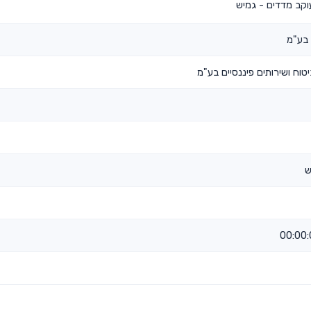
קב מדדים - גמיש
 בע"מ
וח ושירותים פיננסיים בע"מ
ש