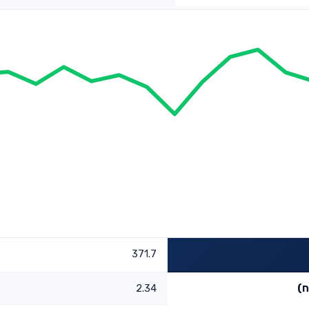
371.7
ח)
2.34