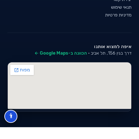
תנאי שימוש
מדיניות פרטיות
איפה למצוא אותנו
דרך בגין 156, תל אביב ·
הכוונה ב-Google Maps ←
© 2026 סייבי סוכנות לביטוח פנסיוני (2026) בע"מ · ח.פ 517280681 ·