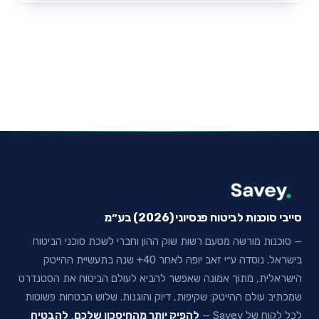
סייבי סוכנות לביטוח פנסיוני (2026) בע״מ
— סוכנות מורשה מטעם רשות שוק ההון וחברי לשכת סוכני הביטוח
בישראל. נוסדה ע״י זאב יופה לאחר 40+ שנה בתעשיית ההייטק
הישראלית, מתוך אמונה שאפשר להביא לעולם הביטוח את הסטנדרט
שמכתיב עולם ההייטק: שקיפות, דיוק והוגנות. שלוש הבטחות פשוטות
לכל לקוח של Savey —
להפיק יותר מהחיסכון שלכם
,
להבטיח