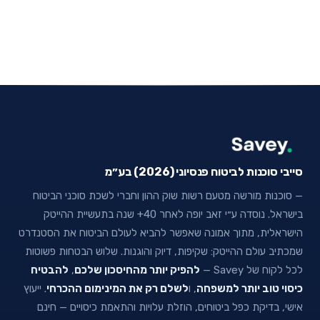
סייבי סוכנות לביטוח פנסיוני (2026) בע״מ
— סוכנות מורשה מטעם רשות שוק ההון וחברי לשכת סוכני הביטוח
בישראל. נוסדה ע״י זאב יופה לאחר 40+ שנה בתעשיית ההייטק
הישראלית, מתוך אמונה שאפשר להביא לעולם הביטוח את הסטנדרט
שמכתיב עולם ההייטק: שקיפות, דיוק והוגנות. שלוש הבטחות פשוטות
לכל לקוח של Savey —
להפיק יותר מהחיסכון שלכם
,
להבטיח
כיסוי טוב יותר למשפחה
, ו
לשלם רק את המינימום ההכרחי
. ייעוץ
אישי, בדיקת כפל ביטוחים, הוזלת עלויות והתאמת כיסויים — חינם