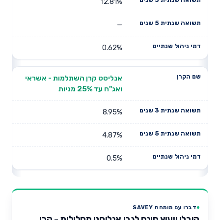
12.81%
—
0.62%
אנליסט קרן השתלמות - אשראי
ואג"ח עד 25% מניות
8.95%
4.87%
0.5%
דברו עם מומחה SAVEY
קיבלו ייעוץ חינם לגבי אנליסט מסלולית - קרן