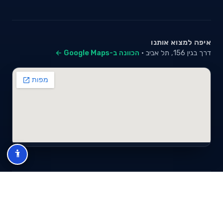
איפה למצוא אותנו
דרך בגין 156, תל אביב ·
הכוונה ב-Google Maps ←
© 2026 סייבי סוכנות לביטוח פנסיוני (2026) בע"מ · ח.פ 517280681 ·
כל הזכויות שמורות
תנאי שימוש
מדיניות פרטיות
מפת אתר