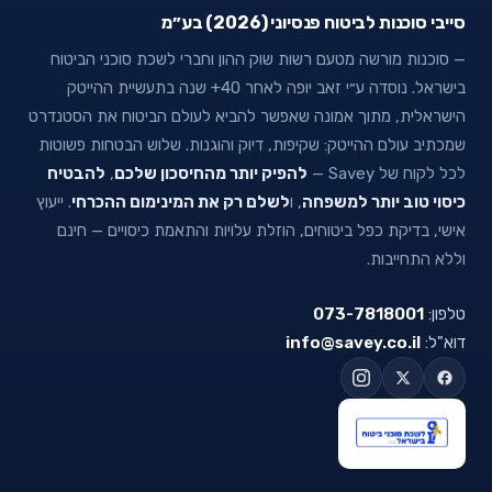
סייבי סוכנות לביטוח פנסיוני (2026) בע״מ
— סוכנות מורשה מטעם רשות שוק ההון וחברי לשכת סוכני הביטוח
בישראל. נוסדה ע״י זאב יופה לאחר 40+ שנה בתעשיית ההייטק
הישראלית, מתוך אמונה שאפשר להביא לעולם הביטוח את הסטנדרט
שמכתיב עולם ההייטק: שקיפות, דיוק והוגנות. שלוש הבטחות פשוטות
לכל לקוח של Savey —
להפיק יותר מהחיסכון שלכם
,
להבטיח
כיסוי טוב יותר למשפחה
, ו
לשלם רק את המינימום ההכרחי
. ייעוץ
אישי, בדיקת כפל ביטוחים, הוזלת עלויות והתאמת כיסויים — חינם
וללא התחייבות.
טלפון:
073-7818001
דוא"ל:
info@savey.co.il