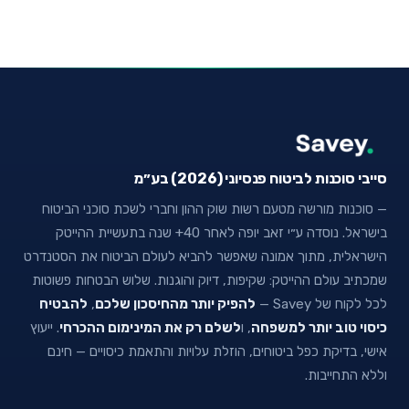
סייבי סוכנות לביטוח פנסיוני (2026) בע״מ
— סוכנות מורשה מטעם רשות שוק ההון וחברי לשכת סוכני הביטוח
בישראל. נוסדה ע״י זאב יופה לאחר 40+ שנה בתעשיית ההייטק
הישראלית, מתוך אמונה שאפשר להביא לעולם הביטוח את הסטנדרט
שמכתיב עולם ההייטק: שקיפות, דיוק והוגנות. שלוש הבטחות פשוטות
לכל לקוח של Savey —
להפיק יותר מהחיסכון שלכם
,
להבטיח
כיסוי טוב יותר למשפחה
, ו
לשלם רק את המינימום ההכרחי
. ייעוץ
אישי, בדיקת כפל ביטוחים, הוזלת עלויות והתאמת כיסויים — חינם
וללא התחייבות.