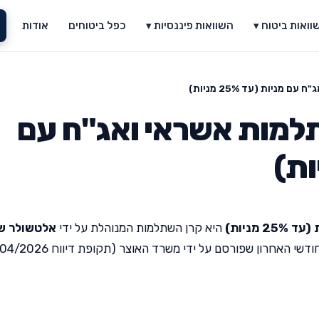
וואות ביטוח ▾
השוואות פיננסיות ▾
כפל ביטוחים
אודות
ניות (עד 25% מניות)
מות אשראי ואג"ח עם
מניות)
היא קרן השתלמות המנוהלת על ידי
אלטשולר ש
י האחרון שפורסם על ידי משרד האוצר (תקופת דיווח 04/2026).