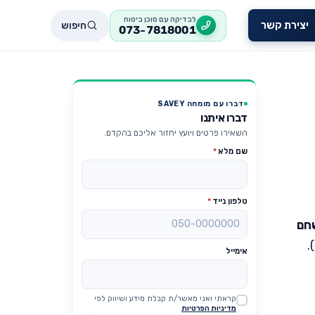
לבדיקה עם סוכן ביטוח
חיפוש
יצירת קשר
073-7818001
דברו עם מומחה SAVEY
דברו איתנו
השאירו פרטים ויועץ יחזור אליכם בהקדם.
שם מלא
*
טלפון נייד
*
חם
אימייל
קראתי ואני מאשר/ת קבלת מידע ושיווק לפי
Website
מדיניות הפרטיות