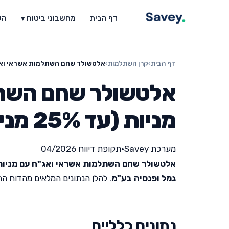
דף הבית
מחשבוני ביטוח ▾
הש
דף הבית
›
קרן השתלמות
›
אלטשולר שחם השתלמות אשראי ואג"ח עם מ
אלטשולר שחם השתל
מניות (עד 25% מניות)
מערכת Savey
•
תקופת דיווח 04/2026
אלטשולר שחם השתלמות אשראי ואג"ח עם מניות (עד 25% 
גמל ופנסיה בע"מ
. להלן הנתונים המלאים מהדוח החודש
נתונים כלליים