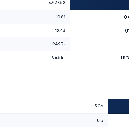
3,927.52
ח)
10.81
)
12.43
-94.93
״ח)
-96.55
3.06
0.5