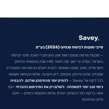
סייבי סוכנות לביטוח פנסיוני (2026) בע״מ
— סוכנות מורשה מטעם רשות שוק ההון וחברי לשכת סוכני הביטוח
בישראל. נוסדה ע״י זאב יופה לאחר 40+ שנה בתעשיית ההייטק
הישראלית, מתוך אמונה שאפשר להביא לעולם הביטוח את הסטנדרט
שמכתיב עולם ההייטק: שקיפות, דיוק והוגנות. שלוש הבטחות פשוטות
לכל לקוח של Savey —
להפיק יותר מהחיסכון שלכם
,
להבטיח
כיסוי טוב יותר למשפחה
, ו
לשלם רק את המינימום ההכרחי
. ייעוץ
אישי, בדיקת כפל ביטוחים, הוזלת עלויות והתאמת כיסויים — חינם
וללא התחייבות.