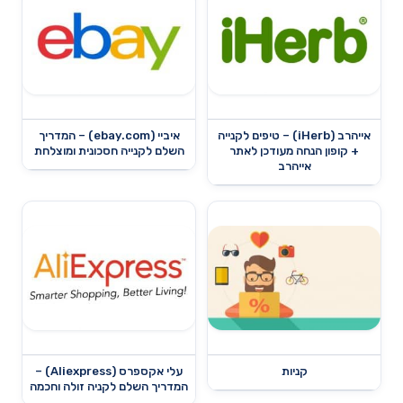
אייהרב (iHerb) – טיפים לקנייה
איביי (ebay.com) – המדריך
+ קופון הנחה מעודכן לאתר
השלם לקנייה חסכונית ומוצלחת
אייהרב
קניות
עלי אקספרס (Aliexpress) –
המדריך השלם לקניה זולה וחכמה