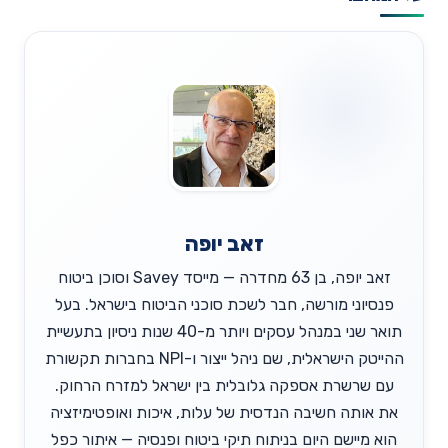
זאב יופה
זאב יופה, בן 63 מחדרה — מייסד Savey וסוכן ביטוח
פנסיוני מורשה, חבר לשכת סוכני הביטוח בישראל. בעל
תואר שני במנהל עסקים ויותר מ-40 שנות ניסיון בתעשיית
ההייטק הישראלית, שם ניהל ייצור ו-NPI בחברות תקשורת
עם שרשרת אספקה גלובלית בין ישראל למזרח הרחוק.
את אותה חשיבה הנדסית של עלות, איכות ואופטימיזציה
הוא מיישם היום בניתוח תיקי ביטוח ופנסיה — איתור כפל