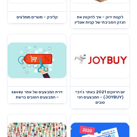
לקנות ירוק – איך להקטין את
קליניק – מוצרים מומלצים
הנזק הסביבתי של קניות אונליין
יום הרווקים 2021 באתר ג'ויביי
זירת המבצעים של אתר savey
(JOYBUY) – המבצעים הכי
– המבצעים הטובים ברשת
טובים