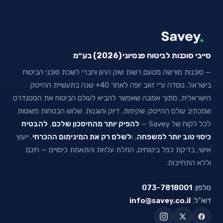
סייבי סוכנות לביטוח פנסיוני (2026) בע״מ
— סוכנות מורשה מטעם רשות שוק ההון וחברי לשכת סוכני הביטוח
בישראל. נוסדה ע״י זאב יופה לאחר 40+ שנה בתעשיית ההייטק
הישראלית, מתוך אמונה שאפשר להביא לעולם הביטוח את הסטנדרט
שמכתיב עולם ההייטק: שקיפות, דיוק והוגנות. שלוש הבטחות פשוטות
לכל לקוח של Savey —
להפיק יותר מהחיסכון שלכם
,
להבטיח
כיסוי טוב יותר למשפחה
, ו
לשלם רק את המינימום ההכרחי
. ייעוץ
אישי, בדיקת כפל ביטוחים, הוזלת עלויות והתאמת כיסויים — חינם
וללא התחייבות.
טלפון:
073-7818001
דוא"ל:
info@savey.co.il