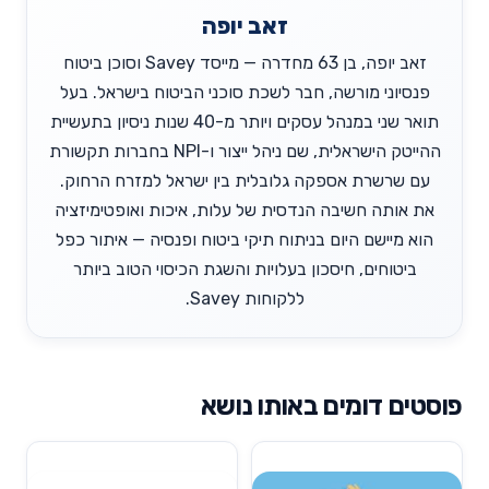
זאב יופה
זאב יופה, בן 63 מחדרה — מייסד Savey וסוכן ביטוח
פנסיוני מורשה, חבר לשכת סוכני הביטוח בישראל. בעל
תואר שני במנהל עסקים ויותר מ-40 שנות ניסיון בתעשיית
ההייטק הישראלית, שם ניהל ייצור ו-NPI בחברות תקשורת
עם שרשרת אספקה גלובלית בין ישראל למזרח הרחוק.
את אותה חשיבה הנדסית של עלות, איכות ואופטימיזציה
הוא מיישם היום בניתוח תיקי ביטוח ופנסיה — איתור כפל
ביטוחים, חיסכון בעלויות והשגת הכיסוי הטוב ביותר
ללקוחות Savey.
פוסטים דומים באותו נושא