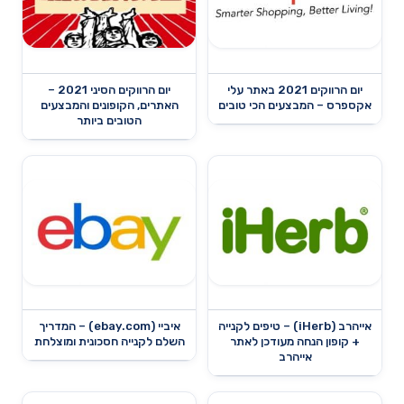
יום הרווקים 2021 באתר עלי
יום הרווקים הסיני 2021 –
אקספרס – המבצעים הכי טובים
האתרים, הקופונים והמבצעים
הטובים ביותר
אייהרב (iHerb) – טיפים לקנייה
איביי (ebay.com) – המדריך
+ קופון הנחה מעודכן לאתר
השלם לקנייה חסכונית ומוצלחת
אייהרב