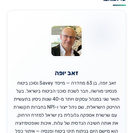
זאב יופה
זאב יופה, בן 63 מחדרה — מייסד Savey וסוכן ביטוח
פנסיוני מורשה, חבר לשכת סוכני הביטוח בישראל. בעל
תואר שני במנהל עסקים ויותר מ-40 שנות ניסיון בתעשיית
ההייטק הישראלית, שם ניהל ייצור ו-NPI בחברות תקשורת
עם שרשרת אספקה גלובלית בין ישראל למזרח הרחוק.
את אותה חשיבה הנדסית של עלות, איכות ואופטימיזציה
הוא מיישם היום בניתוח תיקי ביטוח ופנסיה — איתור כפל