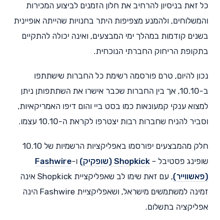
כל זאת בניסיון להרחיב את חלון הזמנים לביצוע המכירות
והמשלוחים, ולהמנע מצפיפות היתר בחנויות שהייתה אופיינית
בשנים קודמות במהלך ימי המבצעים, ואינה יכולה להתקיים
בתקופת הריחוק החברתי הנוכחית.
נכון להיום, טרם פורסמה רשימת כל החברות שישתתפו
ב-10.10, אך בין החברות שכבר אישרו את השתתפותן ניתן
למצוא ענקי קמעונאות כמו בסט ביי והום דיפו האמריקאיות,
וסביר להניח שחברות רבות יצטרפו לקראת ה-10.10 עצמו.
חלק מהמבצעים יפורסמו באפליקציות הרשמיות של 10.10
שופינג פסטיבל –
Shopkick (שופקיק)
ו-
Fashwire
(פאשווייר)
, עם זאת שימו לב שאפליקציית Shopkick אינה
זמינה למשתמשים מישראל, ושאפליקציית Fashwire הינה
אפליקציה בתשלום.