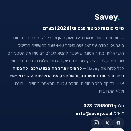
סייבי סוכנות לביטוח פנסיוני (2026) בע״מ
— סוכנות מורשה מטעם רשות שוק ההון וחברי לשכת סוכני הביטוח
בישראל. נוסדה ע״י זאב יופה לאחר 40+ שנה בתעשיית ההייטק
הישראלית, מתוך אמונה שאפשר להביא לעולם הביטוח את הסטנדרט
שמכתיב עולם ההייטק: שקיפות, דיוק והוגנות. שלוש הבטחות פשוטות
לכל לקוח של Savey —
להפיק יותר מהחיסכון שלכם
,
להבטיח
כיסוי טוב יותר למשפחה
, ו
לשלם רק את המינימום ההכרחי
. ייעוץ
אישי, בדיקת כפל ביטוחים, הוזלת עלויות והתאמת כיסויים — חינם
וללא התחייבות.
טלפון:
073-7818001
דוא"ל:
info@savey.co.il