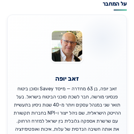
על המחבר
זאב יופה
זאב יופה, בן 63 מחדרה — מייסד Savey וסוכן ביטוח
פנסיוני מורשה, חבר לשכת סוכני הביטוח בישראל. בעל
תואר שני במנהל עסקים ויותר מ-40 שנות ניסיון בתעשיית
ההייטק הישראלית, שם ניהל ייצור ו-NPI בחברות תקשורת
עם שרשרת אספקה גלובלית בין ישראל למזרח הרחוק.
את אותה חשיבה הנדסית של עלות, איכות ואופטימיזציה