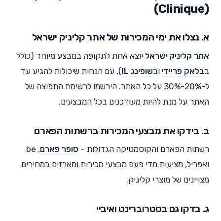
(Clinique)
א. נצלו את ימי המכירות של אתר קליניק ישראל
אתר קליניק ישראל
יוצא אחת לתקופה במבצע מיוחד (כולל
ב
בלאק פריידי
וב
שופינג IL
), עם הנחות שיכולות להגיע עד
ל-20%-30% על כל האתר. הירשמו לרשימת התפוצה של
האתר על מנת להיות מעודכנים בכל המבצעים.
ב. בידקו את מבצעי המכירות ברשתות הפארם
רשתות הפארם והקוסמטיקה הגדולות –
סופר פארם
, be
ואפריל, מציעות מדי פעם מבצעי מכירות ומארזים במחירים
מצויינים של מוצרי קליניק.
ג. בדקו גם בסטרוברינט ואיביי