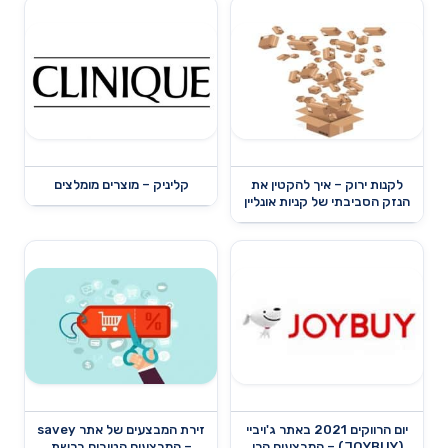
לקנות ירוק – איך להקטין את
קליניק – מוצרים מומלצים
הנזק הסביבתי של קניות אונליין
יום הרווקים 2021 באתר ג'ויביי
זירת המבצעים של אתר savey
(JOYBUY) – המבצעים הכי
– המבצעים הטובים ברשת