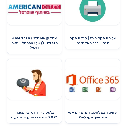
שליחת פקס חינם | קבלת פקס
אמריקן אאוטלט (American
חינם – דרך האינטרנט
Outlets) של שופרסל – האם
כדאי?
אופיס חינם לתלמידים ומורים – מי
בלאק פריידי וסייבר מאנדיי
זכאי ואיך מקבלים?
2021 – שואבי אבק – מבצעים