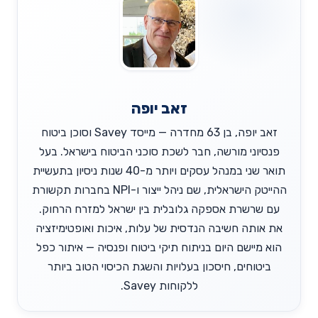
זאב יופה
זאב יופה, בן 63 מחדרה — מייסד Savey וסוכן ביטוח
פנסיוני מורשה, חבר לשכת סוכני הביטוח בישראל. בעל
תואר שני במנהל עסקים ויותר מ-40 שנות ניסיון בתעשיית
ההייטק הישראלית, שם ניהל ייצור ו-NPI בחברות תקשורת
עם שרשרת אספקה גלובלית בין ישראל למזרח הרחוק.
את אותה חשיבה הנדסית של עלות, איכות ואופטימיזציה
הוא מיישם היום בניתוח תיקי ביטוח ופנסיה — איתור כפל
ביטוחים, חיסכון בעלויות והשגת הכיסוי הטוב ביותר
ללקוחות Savey.