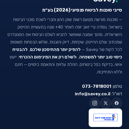
סייבי סוכנות לביטוח פנסיוני (2026) בע״מ
— סוכנות מורשה מטעם רשות שוק ההון וחברי לשכת סוכני הביטוח
בישראל. נוסדה ע״י זאב יופה לאחר 40+ שנה בתעשיית ההייטק
הישראלית, מתוך אמונה שאפשר להביא לעולם הביטוח את הסטנדרט
שמכתיב עולם ההייטק: שקיפות, דיוק והוגנות. שלוש הבטחות פשוטות
לכל לקוח של Savey —
להפיק יותר מהחיסכון שלכם
,
להבטיח
כיסוי טוב יותר למשפחה
, ו
לשלם רק את המינימום ההכרחי
. ייעוץ
אישי, בדיקת כפל ביטוחים, הוזלת עלויות והתאמת כיסויים — חינם
וללא התחייבות.
טלפון:
073-7818001
דוא"ל:
info@savey.co.il