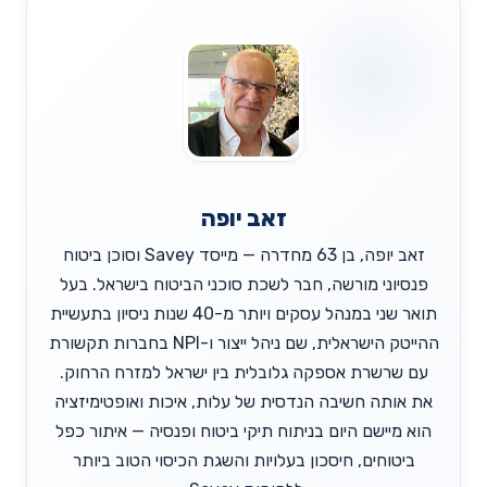
זאב יופה
זאב יופה, בן 63 מחדרה — מייסד Savey וסוכן ביטוח
פנסיוני מורשה, חבר לשכת סוכני הביטוח בישראל. בעל
תואר שני במנהל עסקים ויותר מ-40 שנות ניסיון בתעשיית
ההייטק הישראלית, שם ניהל ייצור ו-NPI בחברות תקשורת
עם שרשרת אספקה גלובלית בין ישראל למזרח הרחוק.
את אותה חשיבה הנדסית של עלות, איכות ואופטימיזציה
הוא מיישם היום בניתוח תיקי ביטוח ופנסיה — איתור כפל
ביטוחים, חיסכון בעלויות והשגת הכיסוי הטוב ביותר