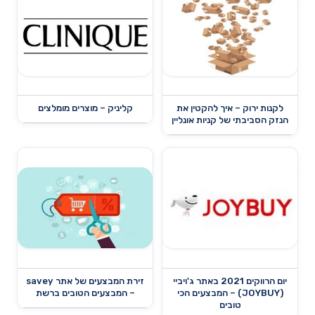
לקנות ירוק – איך להקטין את
קליניק – מוצרים מומלצים
הנזק הסביבתי של קניות אונליין
יום הרווקים 2021 באתר ג'ויביי
זירת המבצעים של אתר savey
(JOYBUY) – המבצעים הכי
– המבצעים הטובים ברשת
טובים