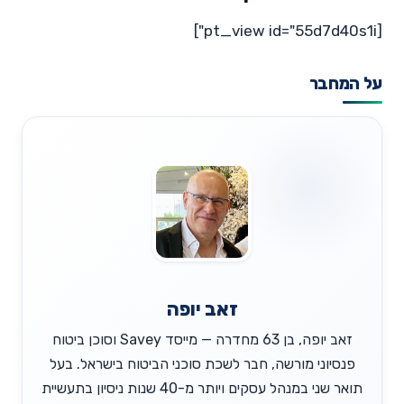
[pt_view id="55d7d40s1i"]
על המחבר
זאב יופה
זאב יופה, בן 63 מחדרה — מייסד Savey וסוכן ביטוח
פנסיוני מורשה, חבר לשכת סוכני הביטוח בישראל. בעל
תואר שני במנהל עסקים ויותר מ-40 שנות ניסיון בתעשיית