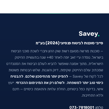
סייבי סוכנות לביטוח פנסיוני (2026) בע״מ
— סוכנות מורשה מטעם רשות שוק ההון וחברי לשכת סוכני הביטוח
בישראל. נוסדה ע״י זאב יופה לאחר 40+ שנה בתעשיית ההייטק
הישראלית, מתוך אמונה שאפשר להביא לעולם הביטוח את הסטנדרט
שמכתיב עולם ההייטק: שקיפות, דיוק והוגנות. שלוש הבטחות פשוטות
לכל לקוח של Savey —
להפיק יותר מהחיסכון שלכם
,
להבטיח
כיסוי טוב יותר למשפחה
, ו
לשלם רק את המינימום ההכרחי
. ייעוץ
אישי, בדיקת כפל ביטוחים, הוזלת עלויות והתאמת כיסויים — חינם
וללא התחייבות.
טלפון:
073-7818001