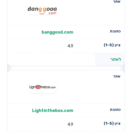
banggood.com
4.9
לאתר
Lightinthebox.com
4.9