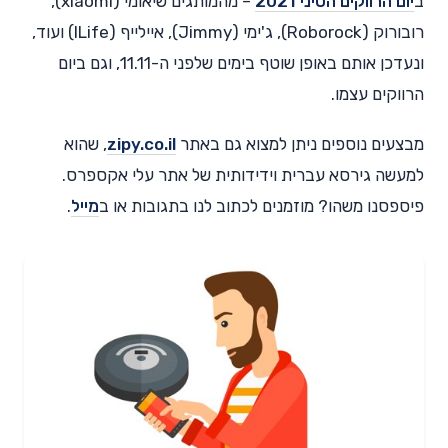
ב
יום הרווקים הסיני 2021
– מהמותגים שיאומי (xiaomi),
רובורוק (Roborock), ג'ימי (Jimmy), איילייף (ILife) ועוד,
ונעדכן אותם באופן שוטף בימים שלפני ה-11.11, וגם ביום
הרווקים עצמו.
מבצעים נוספים ניתן למצוא גם באתר
zipy.co.il
, שהוא
למעשה גירסא עברית וידידותית של אתר עלי אקספרס.
פיספסנו משהו? מוזמנים לכתוב לנו בתגובות או ב
מייל
.