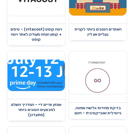
האתרים הטובים ביותר לקניית
ויטה קוסט (vitacost) – טיפים
נעליים און ליין
+ קופון הנחה מעודכן לאתר ויטה
קוסט
אמזון פריים דיי – המדריך השלם
בדיקת מהירות גלישה אמינה,
למבצעים הטובים ביותר
נייטרלית ואובייקטיבית – חינם
(מתעדכן)