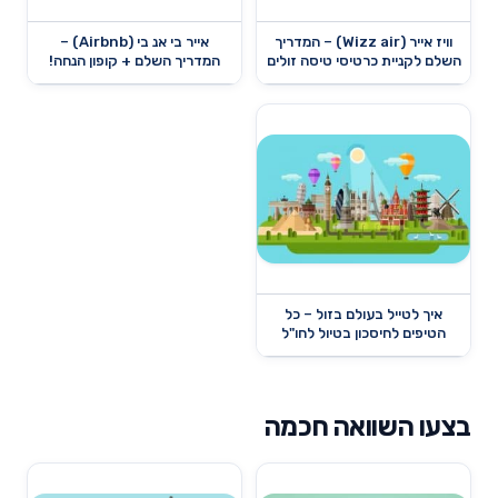
וויז אייר (Wizz air) – המדריך
אייר בי אנ בי (Airbnb) –
השלם לקניית כרטיסי טיסה זולים
המדריך השלם + קופון הנחה!
איך לטייל בעולם בזול – כל
הטיפים לחיסכון בטיול לחו"ל
בצעו השוואה חכמה