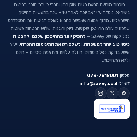
— סוכנות מורשה מטעם רשות שוק ההון וחברי לשכת סוכני הביטוח
בישראל. נוסדה ע״י זאב יופה לאחר 40+ שנה בתעשיית ההייטק
הישראלית, מתוך אמונה שאפשר להביא לעולם הביטוח את הסטנדרט
שמכתיב עולם ההייטק: שקיפות, דיוק והוגנות. שלוש הבטחות פשוטות
לכל לקוח של Savey —
להפיק יותר מהחיסכון שלכם
,
להבטיח
כיסוי טוב יותר למשפחה
, ו
לשלם רק את המינימום ההכרחי
. ייעוץ
אישי, בדיקת כפל ביטוחים, הוזלת עלויות והתאמת כיסויים — חינם
וללא התחייבות.
טלפון:
073-7818001
דוא"ל:
info@savey.co.il