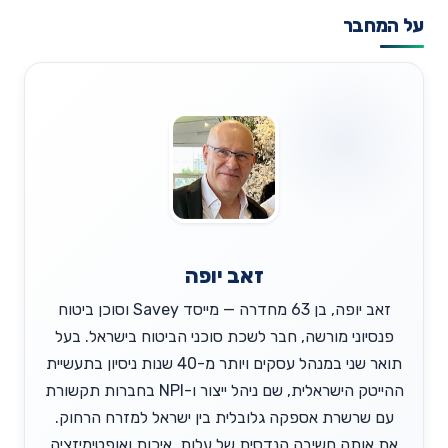
על המחבר
זאב יופה
זאב יופה, בן 63 מחדרה — מייסד Savey וסוכן ביטוח
פנסיוני מורשה, חבר לשכת סוכני הביטוח בישראל. בעל
תואר שני במנהל עסקים ויותר מ-40 שנות ניסיון בתעשיית
ההייטק הישראלית, שם ניהל ייצור ו-NPI בחברות תקשורת
עם שרשרת אספקה גלובלית בין ישראל למזרח הרחוק.
את אותה חשיבה הנדסית של עלות, איכות ואופטימיזציה