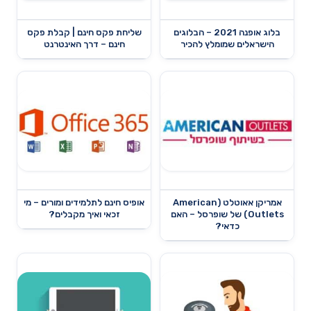
בלוג אופנה 2021 – הבלוגים
שליחת פקס חינם | קבלת פקס
הישראלים שמומלץ להכיר
חינם – דרך האינטרנט
אמריקן אאוטלט (American
אופיס חינם לתלמידים ומורים – מי
Outlets) של שופרסל – האם
זכאי ואיך מקבלים?
כדאי?