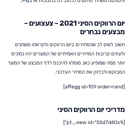
פיספסנו משהו? מוזמנים לכתוב לנו בתגובות או ב
מייל
.
יום הרווקים הסיני 2021 – צעצועים –
מבצעים נבחרים
חשוב לשים לב שהמחירים ביום הרווקים ולקראתו משתנים
ולעתים קרובות המחירים האמיתיים של המוצרים יהיו נמוכים
יותר ממה שמופיע כאן. מומלץ להיכנס לדף המבצע של המוצר
המבוקש ולבדוק את המחיר העדכני.
[affegg id=109 order=rand]
מדריכי יום הרווקים הסיני
[pt_view id="55d7d40s1i"]