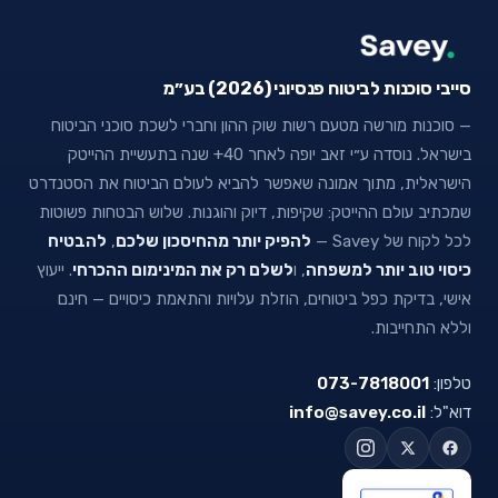
סייבי סוכנות לביטוח פנסיוני (2026) בע״מ
— סוכנות מורשה מטעם רשות שוק ההון וחברי לשכת סוכני הביטוח
בישראל. נוסדה ע״י זאב יופה לאחר 40+ שנה בתעשיית ההייטק
הישראלית, מתוך אמונה שאפשר להביא לעולם הביטוח את הסטנדרט
שמכתיב עולם ההייטק: שקיפות, דיוק והוגנות. שלוש הבטחות פשוטות
לכל לקוח של Savey —
להפיק יותר מהחיסכון שלכם
,
להבטיח
כיסוי טוב יותר למשפחה
, ו
לשלם רק את המינימום ההכרחי
. ייעוץ
אישי, בדיקת כפל ביטוחים, הוזלת עלויות והתאמת כיסויים — חינם
וללא התחייבות.
טלפון:
073-7818001
דוא"ל:
info@savey.co.il