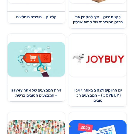
לקנות ירוק – איך להקטין את
קליניק – מוצרים מומלצים
הנזק הסביבתי של קניות אונליין
יום הרווקים 2021 באתר ג'ויביי
זירת המבצעים של אתר savey
(JOYBUY) – המבצעים הכי
– המבצעים הטובים ברשת
טובים