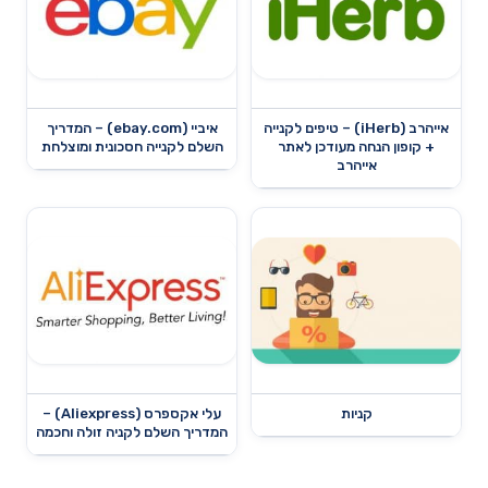
אייהרב (iHerb) – טיפים לקנייה
איביי (ebay.com) – המדריך
+ קופון הנחה מעודכן לאתר
השלם לקנייה חסכונית ומוצלחת
אייהרב
קניות
עלי אקספרס (Aliexpress) –
המדריך השלם לקניה זולה וחכמה