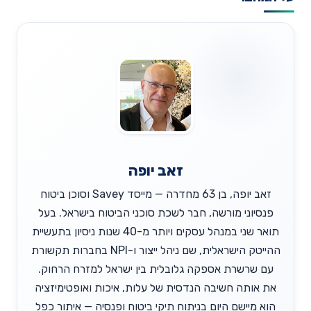
זאב יופה
זאב יופה, בן 63 מחדרה — מייסד Savey וסוכן ביטוח
פנסיוני מורשה, חבר לשכת סוכני הביטוח בישראל. בעל
תואר שני במנהל עסקים ויותר מ-40 שנות ניסיון בתעשיית
ההייטק הישראלית, שם ניהל ייצור ו-NPI בחברות תקשורת
עם שרשרת אספקה גלובלית בין ישראל למזרח הרחוק.
את אותה חשיבה הנדסית של עלות, איכות ואופטימיזציה
הוא מיישם היום בניתוח תיקי ביטוח ופנסיה — איתור כפל