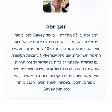
זאב יופה
זאב יופה, בן 63 מחדרה — מייסד Savey וסוכן ביטוח
פנסיוני מורשה, חבר לשכת סוכני הביטוח בישראל. בעל
תואר שני במנהל עסקים ויותר מ-40 שנות ניסיון בתעשיית
ההייטק הישראלית, שם ניהל ייצור ו-NPI בחברות תקשורת
עם שרשרת אספקה גלובלית בין ישראל למזרח הרחוק.
את אותה חשיבה הנדסית של עלות, איכות ואופטימיזציה
הוא מיישם היום בניתוח תיקי ביטוח ופנסיה — איתור כפל
ביטוחים, חיסכון בעלויות והשגת הכיסוי הטוב ביותר
ללקוחות Savey.