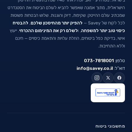
בישראל. נוסדה ע״י זאב יופה לאחר 40+ שנה בתעשיית ההייטק
הישראלית, מתוך אמונה שאפשר להביא לעולם הביטוח את הסטנדרט
שמכתיב עולם ההייטק: שקיפות, דיוק והוגנות. שלוש הבטחות פשוטות
לכל לקוח של Savey —
להפיק יותר מהחיסכון שלכם
,
להבטיח
כיסוי טוב יותר למשפחה
, ו
לשלם רק את המינימום ההכרחי
. ייעוץ
אישי, בדיקת כפל ביטוחים, הוזלת עלויות והתאמת כיסויים — חינם
וללא התחייבות.
טלפון:
073-7818001
דוא"ל:
info@savey.co.il
מחשבוני ביטוח