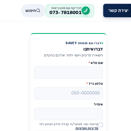
לבדיקה עם סוכן ביטוח
חיפוש
יצירת קשר
073-7818001
דברו עם מומחה SAVEY
–
דברו איתנו
השאירו פרטים ויועץ יחזור אליכם בהקדם.
שם מלא
*
טלפון נייד
*
אימייל
קראתי ואני מאשר/ת קבלת מידע ושיווק לפי
Website
מדיניות הפרטיות