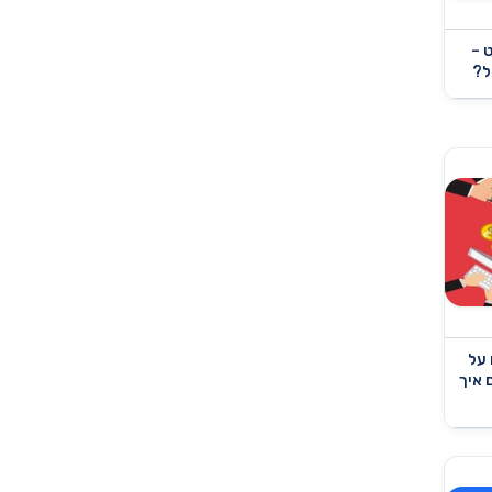
 –
ל?
על
 איך