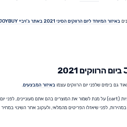
נים
באיזור המיוחד ליום הרווקים הסיני 2021 באתר ג'ויביי JOYBUY
באיזור המבצעים
.
2. השתמשו ב"וויש ליסט" (wish list) או בעגלת הקניות (cart) על מנת לשמור את המוצרים בהם אתם מעוניינים, לפני יום
רווקים, על מנת שתוכלו לבצע את הרכישות ב-11.11 במהירות, לפני שיאזלו הפריטים מהמלאי, ולעקוב אחר השינוי במחיר