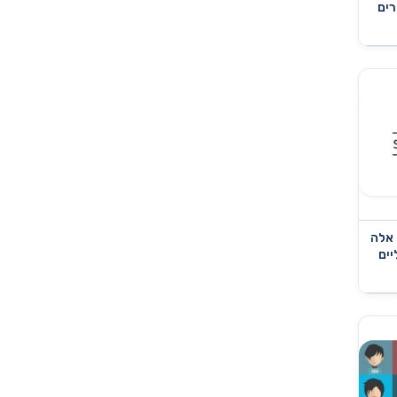
רים
 אלה
יים