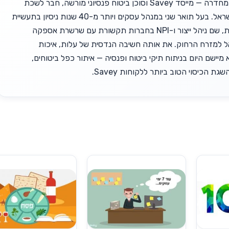
זאב יופה, בן 63 מחדרה — מייסד Savey וסוכן ביטוח פנסיוני מורשה, חבר לשכת
סוכני הביטוח בישראל. בעל תואר שני במנהל עסקים ויותר מ-40 שנות ניסיון בתעשיית
ההייטק הישראלית, שם ניהל ייצור ו-NPI בחברות תקשורת עם שרשרת אספקה
אל למזרח הרחוק. את אותה חשיבה הנדסית של עלות, איכות
 מיישם היום בניתוח תיקי ביטוח ופנסיה — איתור כפל ביטוחים,
גת הכיסוי הטוב ביותר ללקוחות Savey.