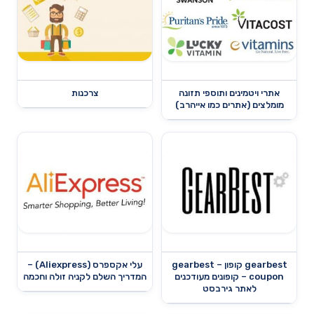
אתרי ויטמינים ותוספי תזונה
צרכנות
מומלצים (אתרים כמו אייהרב)
gearbest קופון – gearbest
עלי אקספרס (Aliexpress) –
coupon – קופונים מעודכנים
המדריך השלם לקניה זולה וחכמה
לאתר גירבסט