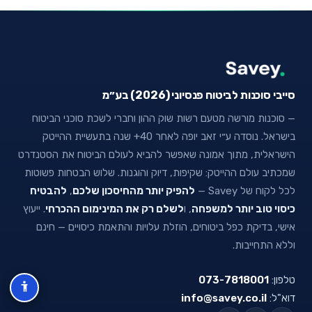
סייבי סוכנות לביטוח פנסיוני (2026) בע״מ
— סוכנות מורשה מטעם רשות שוק ההון וחברי לשכת סוכני הביטוח
בישראל. נוסדה ע״י זאב יופה לאחר 40+ שנה בתעשיית ההייטק
הישראלית, מתוך אמונה שאפשר להביא לעולם הביטוח את הסטנדרט
שמכתיב עולם ההייטק: שקיפות, דיוק והוגנות. שלוש הבטחות פשוטות
לכל לקוח של Savey —
להפיק יותר מהחיסכון שלכם
,
להבטיח
כיסוי טוב יותר למשפחה
, ו
לשלם רק את המינימום ההכרחי
. ייעוץ
אישי, בדיקת כפל ביטוחים, הוזלת עלויות והתאמת כיסויים — חינם
וללא התחייבות.
טלפון:
073-7818001
דוא"ל:
info@savey.co.il