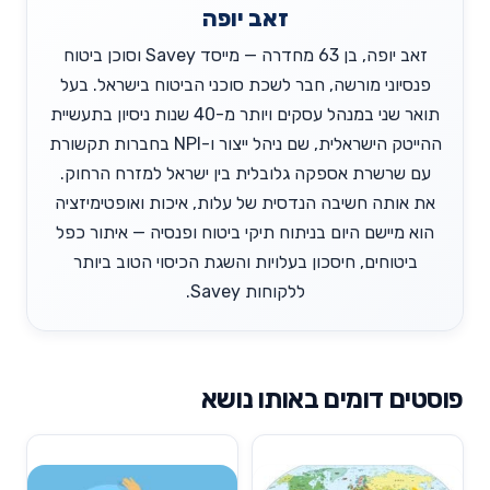
זאב יופה
זאב יופה, בן 63 מחדרה — מייסד Savey וסוכן ביטוח
פנסיוני מורשה, חבר לשכת סוכני הביטוח בישראל. בעל
תואר שני במנהל עסקים ויותר מ-40 שנות ניסיון בתעשיית
ההייטק הישראלית, שם ניהל ייצור ו-NPI בחברות תקשורת
עם שרשרת אספקה גלובלית בין ישראל למזרח הרחוק.
את אותה חשיבה הנדסית של עלות, איכות ואופטימיזציה
הוא מיישם היום בניתוח תיקי ביטוח ופנסיה — איתור כפל
ביטוחים, חיסכון בעלויות והשגת הכיסוי הטוב ביותר
ללקוחות Savey.
פוסטים דומים באותו נושא