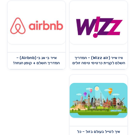
וויז אייר (Wizz air) – המדריך
אייר בי אנ בי (Airbnb) –
השלם לקניית כרטיסי טיסה זולים
המדריך השלם + קופון הנחה!
איך לטייל בעולם בזול – כל