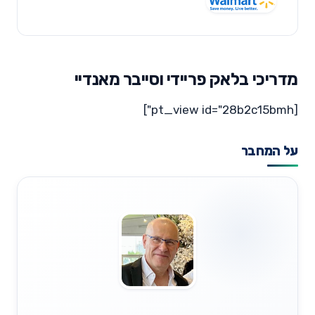
מדריכי בלאק פריידי וסייבר מאנדיי
[pt_view id="28b2c15bmh"]
על המחבר